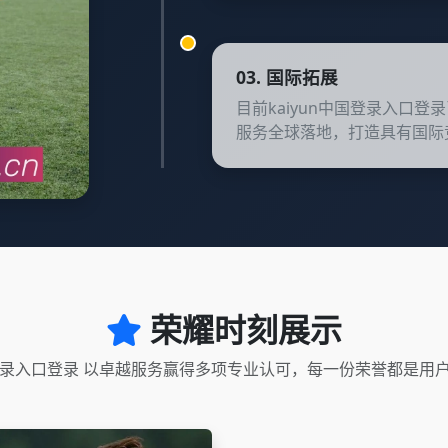
03. 国际拓展
目前kaiyun中国登录入口
服务全球落地，打造具有国际
荣耀时刻展示
中国登录入口登录 以卓越服务赢得多项专业认可，每一份荣誉都是用