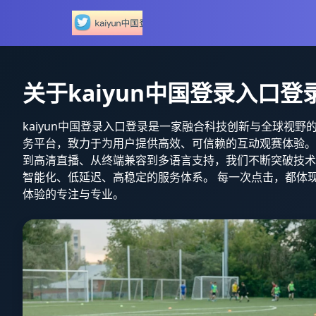
关于kaiyun中国登录入口登
kaiyun中国登录入口登录是一家融合科技创新与全球视野
务平台，致力于为用户提供高效、可信赖的互动观赛体验。
到高清直播、从终端兼容到多语言支持，我们不断突破技术
智能化、低延迟、高稳定的服务体系。 每一次点击，都体
体验的专注与专业。