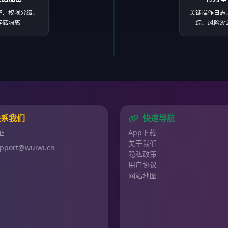
密、权限分级、
关键操作日志
存储隔离
踪、风险溯
联系我们
快速导航
址
App下载
关于我们
pport@wuiwi.cn
隐私政策
用户协议
网站地图