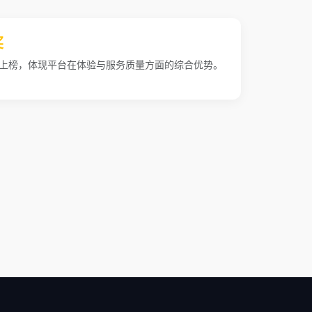
奖
上榜，体现平台在体验与服务质量方面的综合优势。