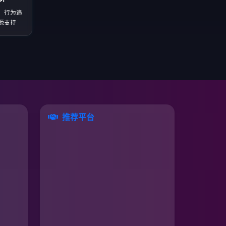
、行为追
源支持
推荐平台