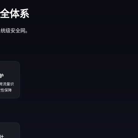
安全体系
系统级安全网。
护
异常流量识
定性保障
计