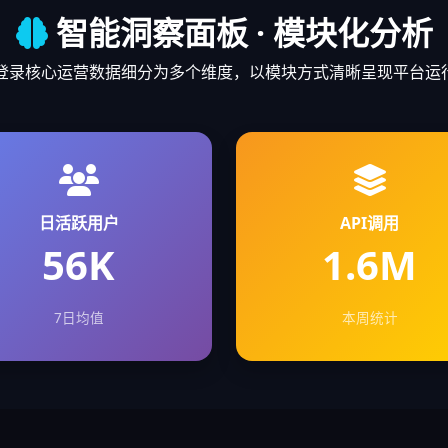
智能洞察面板 · 模块化分析
入口登录核心运营数据细分为多个维度，以模块方式清晰呈现平台
日活跃用户
API调用
56K
1.6M
7日均值
本周统计