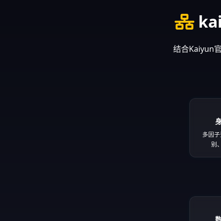
k
结合Kaiy
多因子
别