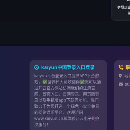
字段加
kaiyun中国登录入口登录
kaiyun平台登录入口提供APP平台游
地
戏，✅世界杯大哥欢迎你✅您可以通
su
过开云官方网站访问我们的注册官
网、首页入口、官网登录、网页版登
录以及手机版app下载等功能。我们
致力于为您打造一个绿色与安全兼具
的网络娱乐平台，欢迎访问
www.kaiyun.cn和体验开云电子的各
项服务！