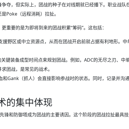
锋争夺，但实际上，团战的种子在对线期就已经播下。职业战队在
是Poke（远程消耗）拉扯。
更重要的是为即将到来的团战积累“筹码”。这包括：
支援野区或中立资源点，从而在团战开启前就占据有利地形。中
的关键装备成型时间点来规划团战。例如，ADC的无尽之刃、中
寻求团战，是常见的战术。
血和Gank（抓人）会直接影响参战时的状态。同时，记录并沟
术的集中体现
峡谷先锋和防御塔成为团战的主要诱因。这个阶段的团战拉扯最具