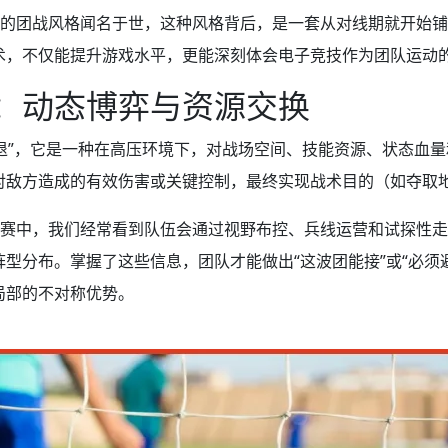
性的团战风格闻名于世，这种风格背后，是一套从对线期就开始
术，不仅能提升游戏水平，更能深刻体会电子竞技作为团队运动
：动态博弈与资源交换
且退”，它是一种在高压环境下，对战场空间、技能资源、状态血
对敌方造成的有效伤害或关键控制，最终实现战术目的（如夺取
比赛中，我们经常看到队伍会通过视野布控、兵线运营和试探性
型分布。掌握了这些信息，团队才能做出“这波团能接”或“必须
局部的不对称优势。