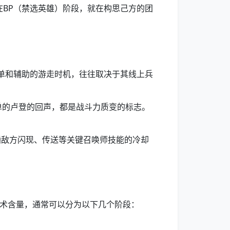
BP（禁选英雄）阶段，就在构思己方的团
单和辅助的游走时机，往往取决于其线上兵
单的卢登的回声，都是战斗力质变的标志。
通敌方闪现、传送等关键召唤师技能的冷却
技术含量，通常可以分为以下几个阶段：