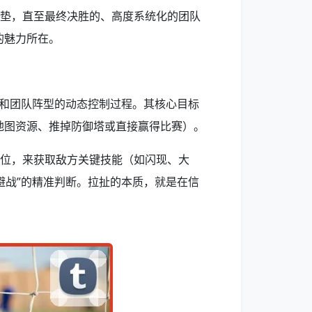
铺垫，直至最终决胜的、高度系统化的团队
的魅力所在。
量和团队阵型的动态控制过程。其核心目标
地图资源、推掉防御塔或直接赢得比赛）。
走位，来获取敌方关键技能（如闪现、大
避战”的精准判断。拉扯的本质，就是在信