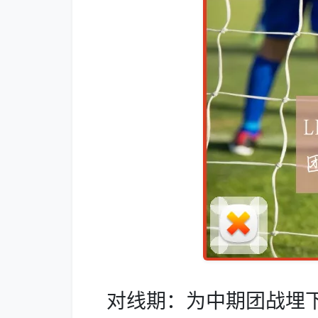
对线期：为中期团战埋