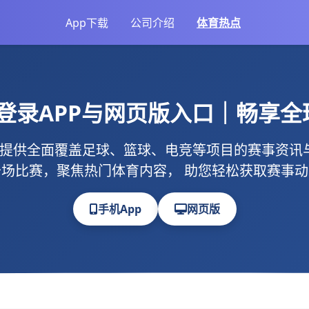
App下载
公司介绍
体育热点
口登录
APP与网页版入口｜畅享
提供全面覆盖足球、篮球、电竞等项目的赛事资讯
场比赛，聚焦热门体育内容， 助您轻松获取赛事
手机App
网页版