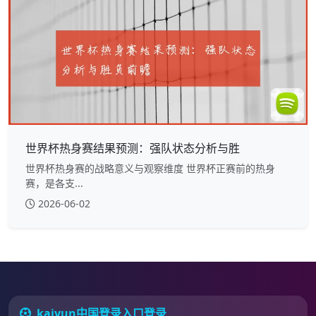
世界杯热身赛结果预测：强队状态分析与胜
世界杯热身赛的战略意义与观察维度 世界杯正赛前的热身
赛，是各支...
2026-06-02
kaiyun中国登录入口登录