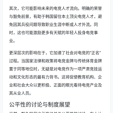
其次，它可能影响未来的电竞人才流向。明确的荣誉
与豁免前景，有助于韩国留住本土顶尖电竞人才，避
免因其兵役问题导致职业生涯中断或人才外流。同
时，这也可能激励更多有天赋的年轻人投身电竞事
业。
更深层次的影响在于，它加速了社会对电竞的“正名”
过程。当国家法律和政策将电竞金牌与传统体育金牌
置于同等地位时，无疑是对电竞作为一项严肃竞技运
动和文化形态的最有力背书。这将促使教育机构、企
业和社会大众以更积极、正面的眼光看待电竞产业及
其从业人员。
公平性的讨论与制度展望