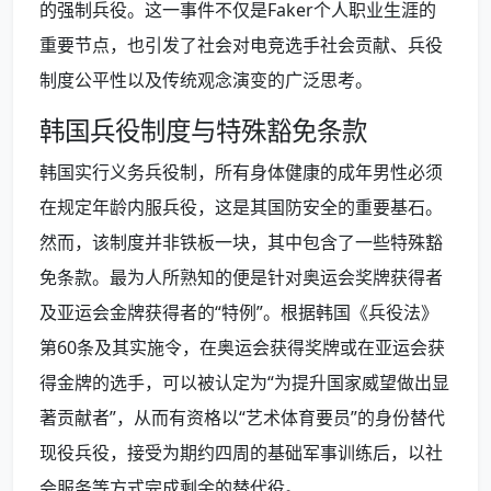
的强制兵役。这一事件不仅是Faker个人职业生涯的
重要节点，也引发了社会对电竞选手社会贡献、兵役
制度公平性以及传统观念演变的广泛思考。
韩国兵役制度与特殊豁免条款
韩国实行义务兵役制，所有身体健康的成年男性必须
在规定年龄内服兵役，这是其国防安全的重要基石。
然而，该制度并非铁板一块，其中包含了一些特殊豁
免条款。最为人所熟知的便是针对奥运会奖牌获得者
及亚运会金牌获得者的“特例”。根据韩国《兵役法》
第60条及其实施令，在奥运会获得奖牌或在亚运会获
得金牌的选手，可以被认定为“为提升国家威望做出显
著贡献者”，从而有资格以“艺术体育要员”的身份替代
现役兵役，接受为期约四周的基础军事训练后，以社
会服务等方式完成剩余的替代役。