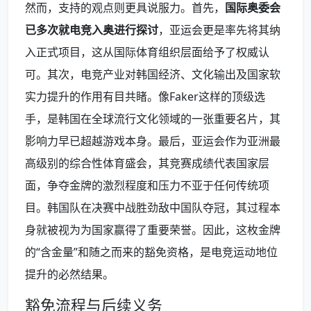
然而，支持的观点则更具说服力。首先，
国际奥委会
已多次就电竞入奥进行探讨
，亚运会更是率先将其纳
入正式项目，这从国际体育组织层面给予了权威认
可。其次，电竞产业对韩国经济、文化输出及国家软
实力提升的作用有目共睹。像Faker这样的顶级选
手，是韩国在全球流行文化领域的一张重要名片，其
影响力早已超越游戏本身。最后，亚运会作为亚洲最
高级别的综合性体育盛会，其竞赛成绩代表国家层
面，争夺金牌的激烈程度和压力不亚于任何传统项
目。韩国队在决赛中战胜劲敌中国队夺冠，其过程本
身就被视为为国家赢得了重要荣誉。因此，这枚金牌
的“含金量”和随之而来的豁免资格，是电竞运动地位
提升的必然结果。
豁免流程与后续义务