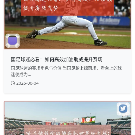
国足球迷必看：如何高效加油助威提升赛场
国足球迷的赛场角色与价值 当国足踏上绿茵场，看台上的球
迷便成为...
2026-06-04