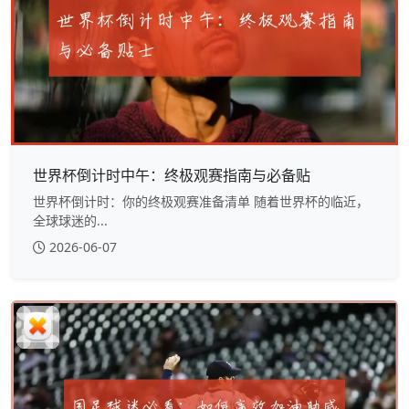
世界杯倒计时中午：终极观赛指南与必备贴
世界杯倒计时：你的终极观赛准备清单 随着世界杯的临近，
全球球迷的...
2026-06-07