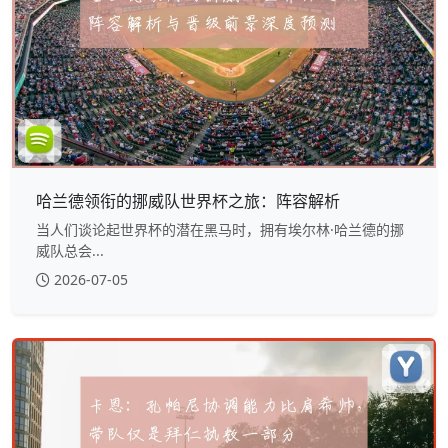
哈兰德领衔的挪威队世界杯之旅：阵容解析
当人们谈论起世界杯的潜在黑马时，拥有埃尔林·哈兰德的挪
威队总会...
2026-07-05