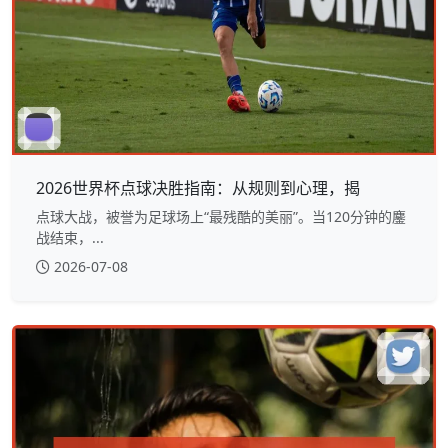
2026世界杯点球决胜指南：从规则到心理，揭
点球大战，被誉为足球场上“最残酷的美丽”。当120分钟的鏖
战结束，...
2026-07-08