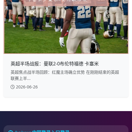
英超半场战报：曼联2-0布伦特福德 卡塞米
英超焦点战半场回顾：红魔主场确立优势 在刚刚结束的英超
联赛上半...
2026-06-26