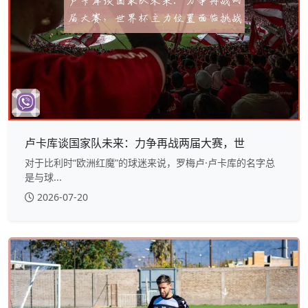
卢卡库谈国家队未来：力争再战两届大赛，世
对于比利时“欧洲红魔”的球迷来说，罗梅卢·卢卡库的名字总
是与球...
2026-07-20