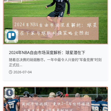
2024年NBA自由市场深度解析：球星潜在下
随着总决赛的硝烟散尽，一年中最令人兴奋的“军备竞赛”时刻
正式拉...
2026-07-04