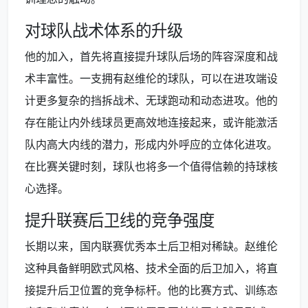
对球队战术体系的升级
他的加入，首先将直接提升球队后场的阵容深度和战
术丰富性。一支拥有赵维伦的球队，可以在进攻端设
计更多复杂的挡拆战术、无球跑动和动态进攻。他的
存在能让内外线球员更高效地连接起来，或许能激活
队内高大内线的潜力，形成内外呼应的立体化进攻。
在比赛关键时刻，球队也将多一个值得信赖的持球核
心选择。
提升联赛后卫线的竞争强度
长期以来，国内联赛优秀本土后卫相对稀缺。赵维伦
这种具备鲜明欧式风格、技术全面的后卫加入，将直
接提升后卫位置的竞争标杆。他的比赛方式、训练态