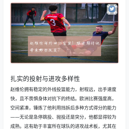
扎实的投射与进攻多样性
赵维伦拥有稳定的外线投篮能力，射程远，出手速度
快，且不畏惧身体对抗下的终结。欧洲比赛强度高，
空间紧凑，锤炼了他利用挡拆后多种方式得分的能力
——无论是急停跳投、抛投还是突分，他都显得较为
成熟。这有助于丰富所在球队的进攻战术板，尤其在