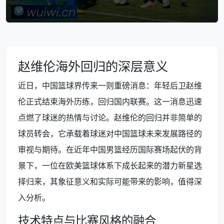
赵维伦海外回归的深层意义
近日，中国篮球界传来一则重磅消息：年轻后卫赵维
伦正式结束海外历练，回归国内联赛。这一消息迅速
点燃了球迷的热情与讨论。赵维伦的回归并非简单的
球员转会，它承载着球迷对中国篮球未来发展路径的
审视与期待。在近年中国男篮经历国际赛场起伏的背
景下，一位在欧美篮球体系下成长起来的潜力新星选
择归来，其象征意义和实际可能带来的影响，值得深
入分析。
技术特点与比赛风格的融合